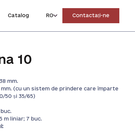
Catalog
RO
Contactați-ne
na 10
*38 mm.
8 mm. (cu un sistem de prindere care împarte
50/50 și 35/65)
 buc.
5 m liniar; 7 buc.
i: