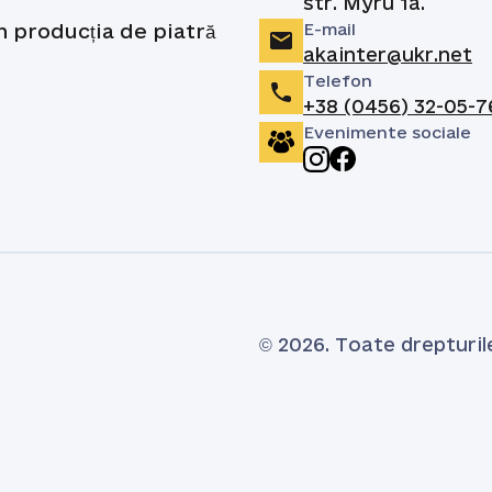
str. Myru 1a.
E-mail
în producția de piatră
akainter@ukr.net
Telefon
+38 (0456) 32-05-7
Evenimente sociale
© 2026. Toate drepturil