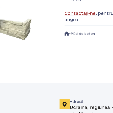
Contactați-ne
, pentr
angro
Plăci de beton
Adresă
Ucraina, regiunea K